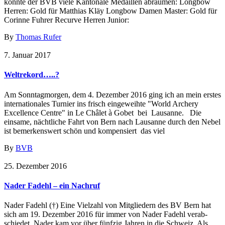
konnte der BVB viele Kantonale Medaillen abräumen: Longbow
Herren: Gold für Matthias Kläy Longbow Damen Master: Gold für
Corinne Fuhrer Recurve Herren Junior:
By
Thomas Rufer
7. Januar 2017
Weltrekord…..?
Am Sonntagmorgen, dem 4. Dezember 2016 ging ich an mein erstes
internationales Turnier ins frisch eingeweihte "World Archery
Excellence Centre" in Le Châlet à Gobet bei Lausanne. Die
einsame, nächtliche Fahrt von Bern nach Lausanne durch den Nebel
ist bemerkenswert schön und kompensiert das viel
By
BVB
25. Dezember 2016
Nader Fadehl – ein Nachruf
Nader Fadehl (†) Eine Vielzahl von Mitgliedern des BV Bern hat
sich am 19. Dezember 2016 für immer von Nader Fadehl verab­
schiedet. Nader kam vor über fünfzig Jahren in die Schweiz. Als