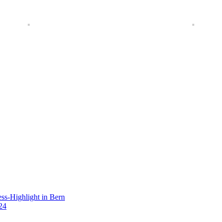
s-Highlight in Bern
24