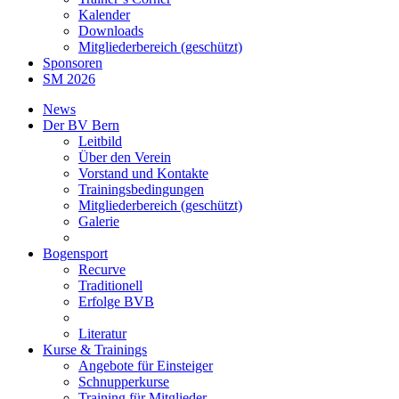
Kalender
Downloads
Mitgliederbereich (geschützt)
Sponsoren
SM 2026
News
Der BV Bern
Leitbild
Über den Verein
Vorstand und Kontakte
Trainingsbedingungen
Mitgliederbereich (geschützt)
Galerie
Bogensport
Recurve
Traditionell
Erfolge BVB
Literatur
Kurse & Trainings
Angebote für Einsteiger
Schnupperkurse
Training für Mitglieder