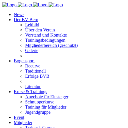
News
Der BV Bern
Leitbild
Über den Verein
Vorstand und Kontakte
Trainingsbedingungen
Mitgliederbereich (geschützt)
Galerie
Bogensport
Recurve
Traditionell
Erfolge BVB
Literatur
Kurse & Trainings
Angebote für Einsteiger
Schnupperkurse
Training für Mitglieder
Jugendgruppe
Event
Mitglieder
Trainer’s Corner