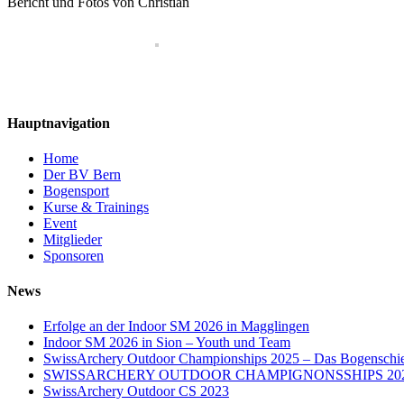
Bericht und Fotos von Christian
Hauptnavigation
Home
Der BV Bern
Bogensport
Kurse & Trainings
Event
Mitglieder
Sponsoren
News
Erfolge an der Indoor SM 2026 in Magglingen
Indoor SM 2026 in Sion – Youth und Team
SwissArchery Outdoor Championships 2025 – Das Bogenschies
SWISSARCHERY OUTDOOR CHAMPIGNONSSHIPS 20
SwissArchery Outdoor CS 2023