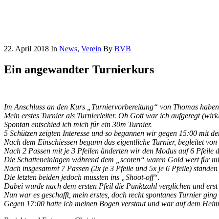
22. April 2018
In
News
,
Verein
By
BVB
Ein angewandter Turnierkurs
Im Anschluss an den Kurs „Turniervorbereitung“ von Thomas haben w
Mein erstes Turnier als Turnierleiter. Oh Gott war ich aufgeregt (wirkl
Spontan entschied ich mich für ein 30m Turnier.
5 Schützen zeigten Interesse und so begannen wir gegen 15:00 mit d
Nach dem Einschiessen begann das eigentliche Turnier, begleitet von
Nach 2 Passen mit je 3 Pfeilen änderten wir den Modus auf 6 Pfeile
Die Schatteneinlagen während dem „scoren“ waren Gold wert für mi
Nach insgesammt 7 Passen (2x je 3 Pfeile und 5x je 6 Pfeile) standen d
Die letzten beiden jedoch mussten ins „Shoot-off“.
Dabei wurde nach dem ersten Pfeil die Punktzahl verglichen und erst 
Nun war es geschafft, mein erstes, doch recht spontanes Turnier ging
Gegen 17:00 hatte ich meinen Bogen verstaut und war auf dem Hei