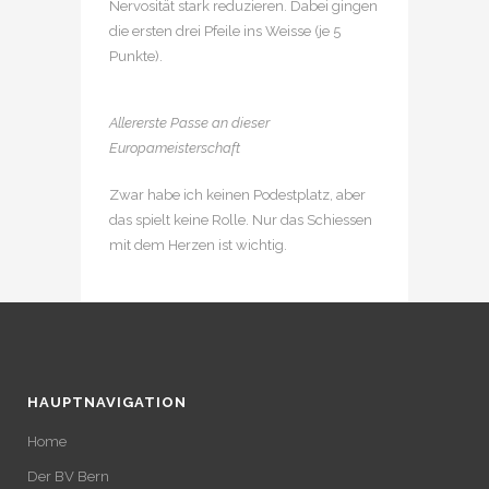
Nervosität stark reduzieren. Dabei gingen
die ersten drei Pfeile ins Weisse (je 5
Punkte).
Allererste Passe an dieser
Europameisterschaft
Zwar habe ich keinen Podestplatz, aber
das spielt keine Rolle. Nur das Schiessen
mit dem Herzen ist wichtig.
HAUPTNAVIGATION
Home
Der BV Bern