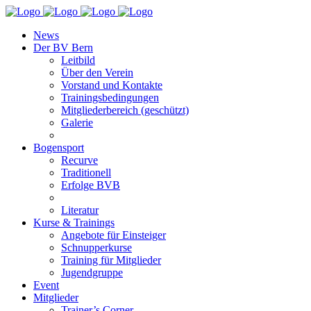
News
Der BV Bern
Leitbild
Über den Verein
Vorstand und Kontakte
Trainingsbedingungen
Mitgliederbereich (geschützt)
Galerie
Bogensport
Recurve
Traditionell
Erfolge BVB
Literatur
Kurse & Trainings
Angebote für Einsteiger
Schnupperkurse
Training für Mitglieder
Jugendgruppe
Event
Mitglieder
Trainer’s Corner