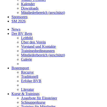
Kalender
Downloads
Mitgliederbereich (geschützt)
Sponsoren
SM 2026
News
Der BV Bern
Leitbild
Über den Verein
Vorstand und Kontakte
Trainingsbedingungen
Mitgliederbereich (geschützt)
Galerie
Bogensport
Recurve
Traditionell
Erfolge BVB
Literatur
Kurse & Trainings
Angebote für Einsteiger
Schnupperkurse
Training für Mitglieder