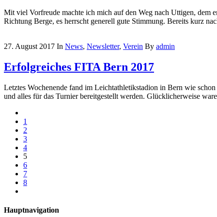
Mit viel Vorfreude machte ich mich auf den Weg nach Uttigen, dem er
Richtung Berge, es herrscht generell gute Stimmung. Bereits kurz nach
27. August 2017
In
News
,
Newsletter
,
Verein
By
admin
Erfolgreiches FITA Bern 2017
Letztes Wochenende fand im Leichtathletikstadion in Bern wie schon d
und alles für das Turnier bereitgestellt werden. Glücklicherweise wa
1
2
3
4
5
6
7
8
Hauptnavigation