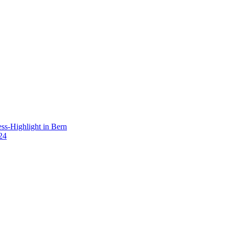
s-Highlight in Bern
24