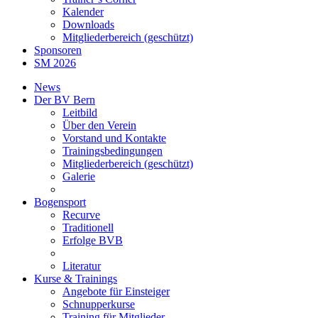
Kalender
Downloads
Mitgliederbereich (geschützt)
Sponsoren
SM 2026
News
Der BV Bern
Leitbild
Über den Verein
Vorstand und Kontakte
Trainingsbedingungen
Mitgliederbereich (geschützt)
Galerie
Bogensport
Recurve
Traditionell
Erfolge BVB
Literatur
Kurse & Trainings
Angebote für Einsteiger
Schnupperkurse
Training für Mitglieder