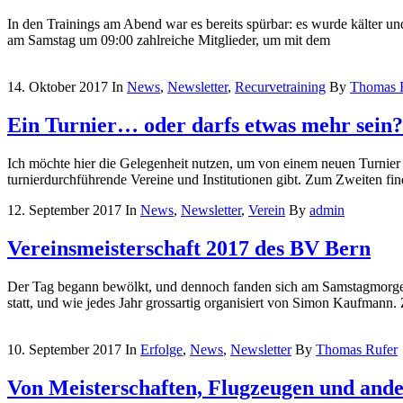
In den Trainings am Abend war es bereits spürbar: es wurde kälter und
am Samstag um 09:00 zahlreiche Mitglieder, um mit dem
14. Oktober 2017
In
News
,
Newsletter
,
Recurvetraining
By
Thomas 
Ein Turnier… oder darfs etwas mehr sein?
Ich möchte hier die Gelegenheit nutzen, um von einem neuen Turnier zu
turnierdurchführende Vereine und Institutionen gibt. Zum Zweiten find
12. September 2017
In
News
,
Newsletter
,
Verein
By
admin
Vereinsmeisterschaft 2017 des BV Bern
Der Tag begann bewölkt, und dennoch fanden sich am Samstagmorgen u
statt, und wie jedes Jahr grossartig organisiert von Simon Kaufmann.
10. September 2017
In
Erfolge
,
News
,
Newsletter
By
Thomas Rufer
Von Meisterschaften, Flugzeugen und and