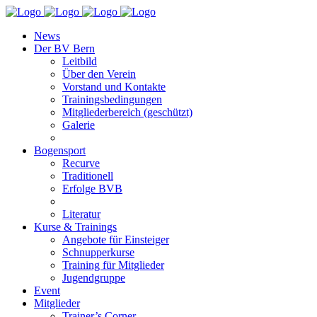
News
Der BV Bern
Leitbild
Über den Verein
Vorstand und Kontakte
Trainingsbedingungen
Mitgliederbereich (geschützt)
Galerie
Bogensport
Recurve
Traditionell
Erfolge BVB
Literatur
Kurse & Trainings
Angebote für Einsteiger
Schnupperkurse
Training für Mitglieder
Jugendgruppe
Event
Mitglieder
Trainer’s Corner