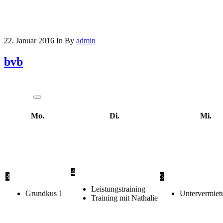
22. Januar 2016
In
By
admin
bvb
Mo.
Di.
Mi.
4
3
5
Leistungstraining
Grundkus 1
Untervermiet
Training mit Nathalie