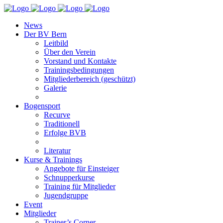
News
Der BV Bern
Leitbild
Über den Verein
Vorstand und Kontakte
Trainingsbedingungen
Mitgliederbereich (geschützt)
Galerie
Bogensport
Recurve
Traditionell
Erfolge BVB
Literatur
Kurse & Trainings
Angebote für Einsteiger
Schnupperkurse
Training für Mitglieder
Jugendgruppe
Event
Mitglieder
Trainer’s Corner