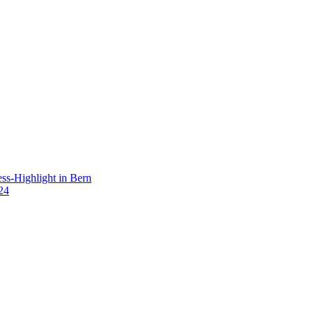
s-Highlight in Bern
24