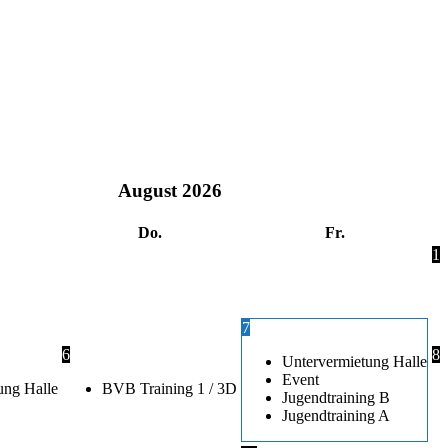
August
2026
Do.
Fr.
1
7
6
8
Untervermietung Halle
Event
ung Halle
BVB Training 1 / 3D
Jugendtraining B
Jugendtraining A