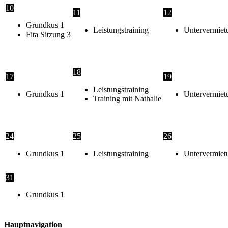
10
11
12
Grundkus 1
Leistungstraining
Untervermiet
Fita Sitzung 3
18
17
19
Leistungstraining
Grundkus 1
Untervermiet
Training mit Nathalie
24
25
26
Grundkus 1
Leistungstraining
Untervermiet
31
Grundkus 1
Hauptnavigation