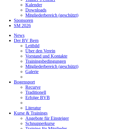
Kalender
Downloads
Mitgliederbereich (geschützt)
Sponsoren
SM 2026
News
Der BV Bern
Leitbild
Über den Verein
Vorstand und Kontakte
Trainingsbedingungen
Mitgliederbereich (geschützt)
Galerie
Bogensport
Recurve
Traditionell
Erfolge BVB
Literatur
Kurse & Trainings
Angebote für Einsteiger
Schnupperkurse
Training für Mitglieder